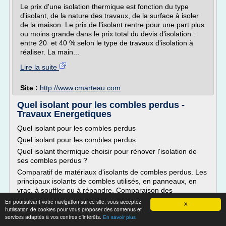
Le prix d'une isolation thermique est fonction du type
d'isolant, de la nature des travaux, de la surface à isoler
de la maison. Le prix de l'isolant rentre pour une part plus
ou moins grande dans le prix total du devis d'isolation :
entre 20 et 40 % selon le type de travaux d'isolation à
réaliser. La main...
Lire la suite
Site :
http://www.cmarteau.com
Quel isolant pour les combles perdus -
Travaux Energetiques
Quel isolant pour les combles perdus
Quel isolant pour les combles perdus
Quel isolant thermique choisir pour rénover l'isolation de
ses combles perdus ?
Comparatif de matériaux d'isolants de combles perdus. Les
principaux isolants de combles utilisés, en panneaux, en
vrac, à souffler ou à répandre. Comparaison des
épaisseurs, procédés de pose et résistances thermiques
En poursuivant votre navigation sur ce site, vous acceptez
X
des principaux...
l'utilisation de cookies pour vous proposer des contenus et
services adaptés à vos centres d'intérêts.
En savoir plus
Lire la suite