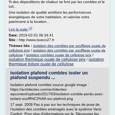
% des déperditions de chaleur se font par les combles et le
toit...
Une isolation de qualité améliore les performances
énergétiques de votre habitation, et valorise votre
patrimoine à la location...
Lire la suite
Date:
2019-02-01 06:34:41
Site :
http://www.isoeco27.fr
Thèmes liés :
isolation des combles par soufflage ouate de
cellulose prix
/
isolation des combles par soufflage ouate de
cellulose
/
isolation combles ouate de cellulose prix
/
isolation thermique ouate de cellulose prix
isolation
/
thermique toiture ouate de cellulose
Isolation plafond combles isoler un
plafond suspendu ...
Isolation plafond combles source google image :
https://architecteo.com/architecteo-
wpcontent/uploads/2017/03/isolation-comble-perdu-avec-
isolant-souffl%C3%A9-sur-plafond.png
17 sept. 2009 Pas à pas sur les techniques de pose de
l'isolation des combles aménagés avec le système Vario
Confort. Pour plus d'informations sur le Découvrez les