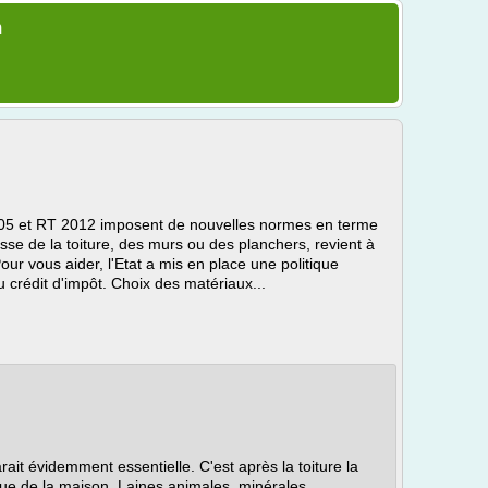
m
05 et RT 2012 imposent de nouvelles normes en terme
gisse de la toiture, des murs ou des planchers, revient à
r vous aider, l'Etat a mis en place une politique
u crédit d'impôt. Choix des matériaux...
ait évidemment essentielle. C'est après la toiture la
ue de la maison. Laines animales, minérales,