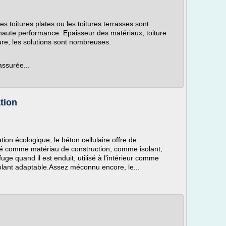
es toitures plates ou les toitures terrasses sont
haute performance. Epaisseur des matériaux, toiture
ture, les solutions sont nombreuses.
assurée...
ation
ion écologique, le béton cellulaire offre de
é comme matériau de construction, comme isolant,
e quand il est enduit, utilisé à l'intérieur comme
 isolant adaptable.Assez méconnu encore, le...