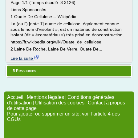
Page 1/1 (Temps écoulé: 3.3126)
Liens Sponsorisés
1 Ouate De Cellulose -- Wikipédia
La (ou l') [note 1] ouate de cellulose, également connue
sous le nom d'«isolant », est un matériau de construction
isolant (dit « écomatériau ») très prisé en écoconstruction.
https://fr.wikipedia.org/wiki/Ouate_de_cellulose
2 Laine De Roche, Laine De Verre, Ouate De...
Lire la suite
5 Ressources
Accueil
|
Mentions légales
|
Conditions générales
d'utilisation
|
Utilisation des cookies
|
Contact à propos
de cette page
Pour ajouter ou supprimer un site, voir l'article 4 des
CGUs