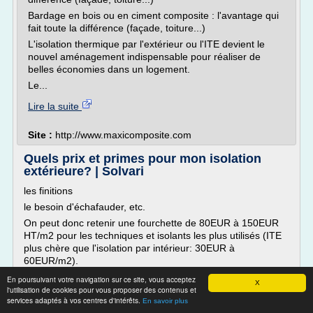
Bardage en bois ou en ciment composite : l'avantage qui
fait toute la différence (façade, toiture...)
L'isolation thermique par l'extérieur ou l'ITE devient le
nouvel aménagement indispensable pour réaliser de
belles économies dans un logement.
Le...
Lire la suite
Site :
http://www.maxicomposite.com
Quels prix et primes pour mon isolation
extérieure? | Solvari
les finitions
le besoin d'échafauder, etc.
On peut donc retenir une fourchette de 80EUR à 150EUR
HT/m2 pour les techniques et isolants les plus utilisés (ITE
plus chère que l'isolation par intérieur: 30EUR à
60EUR/m2).
Prix d'une isolation murale extérieure pour une maison de
En poursuivant votre navigation sur ce site, vous acceptez
X
100m2, en région wallonne, avec 15 m2 de surface vitrée et
l'utilisation de cookies pour vous proposer des contenus et
services adaptés à vos centres d'intérêts.
un dispositif de chauffage de + de 15 ans...
En savoir plus