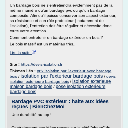
Un bardage bois ne s'entretiendra évidemment pas de la
même manière qu'un bardage pvc ou qu'un bardage
composite. Afin qu'il puisse conserver son aspect extérieur,
sa résistance et son rôle protecteur ( notamment de
l'isolation), l'entretien doit être régulier et nécessite donc
toute votre attention.
Comment entretenir un bardage extérieur en bois ?
Le bois massif est un matériau très...
Lire la suite
Site :
https://devis-isolation.fr
Thèmes liés :
prix isolation par l'exterieur avec bardage
isolation par l'exterieur bardage bois
bois
/
/
devis
isolation exterieure
isolation exterieure bardage bois
/
maison bardage bois
pose isolation exterieure
/
bardage bois
Bardage PVC extérieur : halte aux idées
reçues | BienChezMoi
Une durabilité au top !
Contrairement aux idées reçues sur le côté "cheap" du