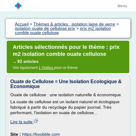
Menu
Accueil
>
Thèmes & articles : isolation laine de verre
>
isolation ouate de cellulose prix
>
prix m2 isolation
comble ouate cellulose
Articles sélectionnés pour le thème : prix
m2 isolation comble ouate cellulose
92 articles
→
Voir également
1 Vidéos
pour ce thème
Ouate de Cellulose ≡ Une Isolation Ecologique &
Economique
Ouate de cellulose : une isolation naturelle & économique.
La ouate de cellulose est un isolant naturel et écologique
fabriqué à partir du recyclage du papier journal. Très
performant, l'isolation en ouate de cellulose...
Lire la suite
Site :
https://koobble.com