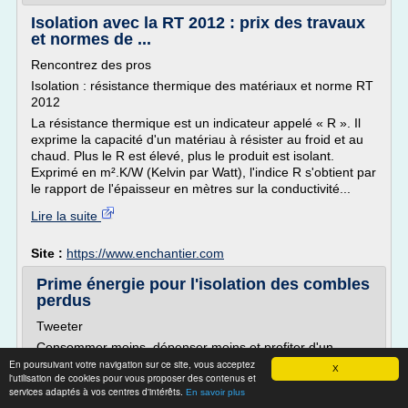
Isolation avec la RT 2012 : prix des travaux
et normes de ...
Rencontrez des pros
Isolation : résistance thermique des matériaux et norme RT
2012
La résistance thermique est un indicateur appelé « R ». Il
exprime la capacité d'un matériau à résister au froid et au
chaud. Plus le R est élevé, plus le produit est isolant.
Exprimé en m².K/W (Kelvin par Watt), l'indice R s'obtient par
le rapport de l'épaisseur en mètres sur la conductivité...
Lire la suite
Site :
https://www.enchantier.com
Prime énergie pour l'isolation des combles
perdus
Tweeter
Consommer moins, dépenser moins et profiter d'un
confort absolu été comme hiver tient en partie à une
En poursuivant votre navigation sur ce site, vous acceptez
X
l'utilisation de cookies pour vous proposer des contenus et
bonne l'isolation des combles perdus. Aux aides possibles
services adaptés à vos centres d'intérêts.
En savoir plus
pour aider les particuliers, vient s'ajouter un autre