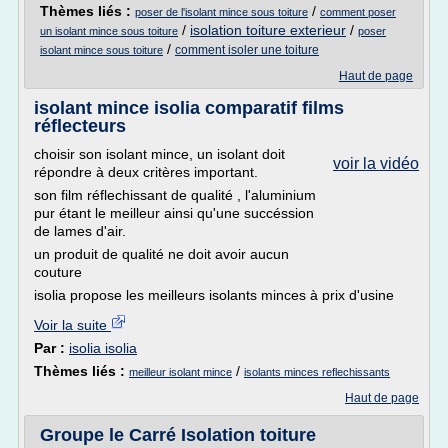
Thèmes liés :
/
poser de l'isolant mince sous toiture
comment poser
/
isolation toiture exterieur
/
un isolant mince sous toiture
poser
/
comment isoler une toiture
isolant mince sous toiture
Haut de page
isolant mince isolia comparatif films
réflecteurs
choisir son isolant mince, un isolant doit
voir la vidéo
répondre à deux critères important.
son film réflechissant de qualité , l'aluminium
pur étant le meilleur ainsi qu'une succéssion
de lames d'air.
un produit de qualité ne doit avoir aucun
couture
isolia propose les meilleurs isolants minces à prix d'usine
Voir la suite
Par :
isolia isolia
Thèmes liés :
/
meilleur isolant mince
isolants minces reflechissants
Haut de page
Groupe le Carré Isolation toiture