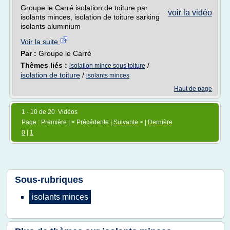
Groupe le Carré isolation de toiture par
voir la vidéo
isolants minces, isolation de toiture sarking
isolants aluminium
Voir la suite
Par :
Groupe le Carré
Thèmes liés :
/
isolation mince sous toiture
isolation de toiture
/
isolants minces
Haut de page
1 - 10 de 20 Vidéos
Page : Première | < Précédente |
Suivante
> |
Dernière
0
|
1
Sous-rubriques
isolants minces