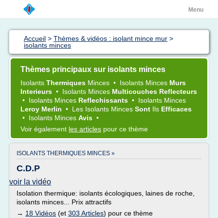
Menu
Accueil
>
Thèmes & vidéos : isolant mince mur
>
isolants minces
Thèmes principaux sur isolants minces
Isolants
Thermiques
Minces
•
Isolants Minces
Murs
Interieurs
•
Isolants Minces
Multicouches Reflecteurs
•
Isolants Minces
Reflechissants
•
Isolants Minces
Leroy Merlin
•
Les
Isolants Minces
Sont
Ils
Efficaces
•
Isolants Minces
Avis
•
Voir également
les articles
pour ce thème
ISOLANTS THERMIQUES MINCES »
C.D.P
voir la vidéo
Isolation thermique: isolants écologiques, laines de roche,
isolants minces... Prix attractifs
→
18 Vidéos
(et
303 Articles
) pour ce thème