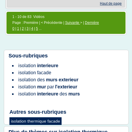
Haut de page
1 - 10 de 83 Vidéos
Page : Première | < Précédente |
Suivante
> |
Dernière
0
|
1
|
2
|
3
|
4
|
5
...
Sous-rubriques
isolation
interieure
isolation facade
isolation
des
murs exterieur
isolation
mur
par
l'exterieur
isolation
interieure
des
murs
Autres sous-rubriques
isolation thermique facade