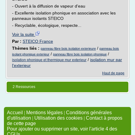
- Ouvert à la diffusion de vapeur d‘eau
- Excellente isolation phonique en association avec les
panneaux isolants STEICO
- Recyclable, écologique, respecte...
Voir la suite
Par :
STEICO France
Thèmes liés :
/
panneau fibre bois isolation exterieure
panneau bois
/
/
isolant phonique exterieur
panneau fibre bois isolation phonique
/
isolation mur par
isolation phonique et thermique mur exterieur
l'exterieur
Haut de page
2 Ressources
Accueil
|
Mentions légales
|
Conditions générales
d'utilisation
|
Utilisation des cookies
|
Contact à propos
de cette page
Pour ajouter ou supprimer un site, voir l'article 4 des
CGUs