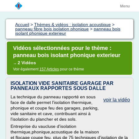
Menu
Accueil
>
Thèmes & vidéos : isolation acoustique
>
panneau fibre bois isolation phonique
>
panneau bois
isolant phonique exterieur
Vidéos sélectionnées pour le thème :
panneau bois isolant phonique exterieur
2 Vidéos
→
Voir également
157 Articles
pour ce thème
ISOLATION VIDE SANITAIRE GARAGE PAR
PANNEAUX RAPPORTES SOUS DALLE
La technique du panneau rapporté en sous
voir la vidéo
face de dalle permet l'isolation thermique,
phonique et coupe feu des garages, parking,
vide sanitaire et cave, contribuant ainsi à
l'isolation du plancher et des sols.
Entreprise du vaucluse d'isolation
thermique,phonique,acoustique de la maison
et flocage coupe feu, plus de 75 techniques d'isolation de la