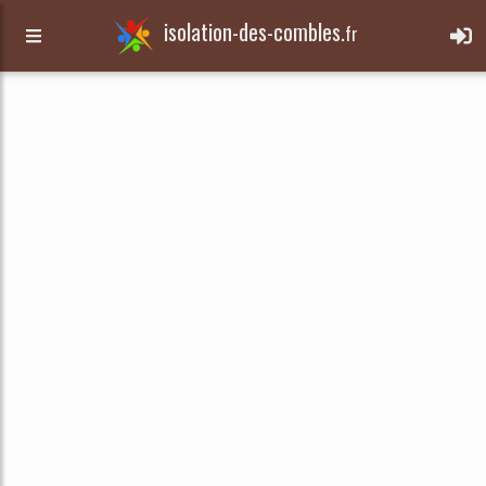
isolation-des-combles.
fr