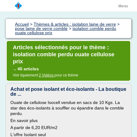
Menu
Accueil
>
Thèmes & articles : isolation laine de verre
>
pose laine de verre comble
>
isolation comble perdu
ouate cellulose prix
Articles sélectionnés pour le thème :
isolation comble perdu ouate cellulose
prix
40 articles
→
Voir également
2 Vidéos
pour ce thème
Achat et pose isolant et éco-isolants - La boutique
de ...
Ouate de cellulose Isocell vendue en sacs de 10 Kgs. La
star des éco-isolants à souffler ou épandre dans le comble
perdu.
En savoir plus
A partir de 6,20 EUR/m2
L'offre Isolant seul